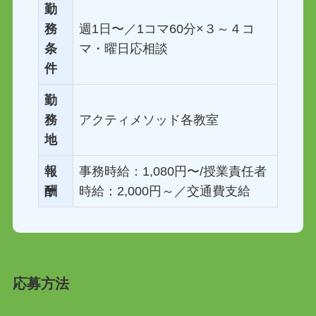
勤
務
週1日〜／1コマ60分×３～４コ
条
マ・曜日応相談
件
勤
務
アクティメソッド各教室
地
報
事務時給：1,080円〜/授業責任者
酬
時給：2,000円～／交通費支給
応募方法