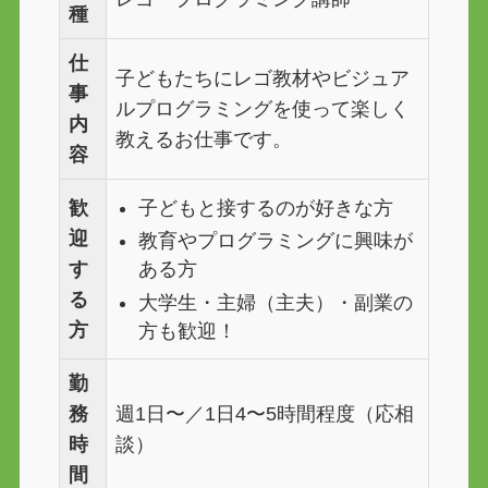
種
仕
子どもたちにレゴ教材やビジュア
事
ルプログラミングを使って楽しく
内
教えるお仕事です。
容
子どもと接するのが好きな方
歓
迎
教育やプログラミングに興味が
ある方
す
る
大学生・主婦（主夫）・副業の
方
方も歓迎！
勤
務
週1日〜／1日4〜5時間程度（応相
時
談）
間