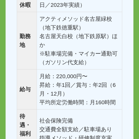
休暇
日／2023年実績）
アクティメソッド名古屋緑校
（地下鉄徳重駅）
勤務
名古屋天白校（地下鉄原駅）ほ
地
か
※駐車場完備・マイカー通勤可
（ガソリン代支給）
月給：220,000円〜
昇給：年1回／賞与：年2回（6
給与
月・12月）
平均所定労働時間：月160時間
待
社会保険完備
遇・
交通費全額支給／駐車場あり
福利
指導メソッド・研修制度充実